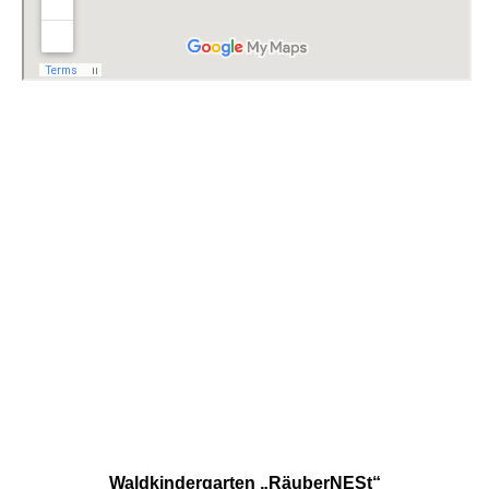
Waldkindergarten „RäuberNESt“