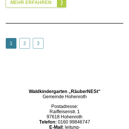
MEHR ERFAHREN
1
2
3
Waldkindergarten „RäuberNESt“
Gemeinde Hohenroth
Postadresse:
Raiffeisenstr. 1
97618 Hohenroth
Telefon:
0160 99846747
E-Mail
: leitung-